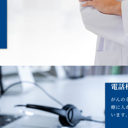
電話
がんの
療に入
います