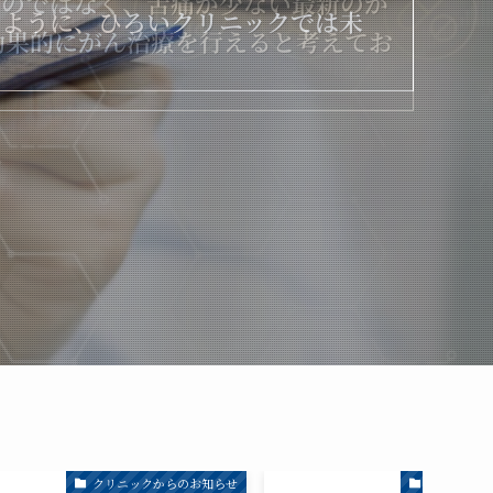
ものではなく、苦痛が少ない最新のが
るように、ひろいクリニックでは未
るように、ひろいクリニックでは未
効果的にがん治療を行えると考えてお
クリニックからのお知らせ
クリニック