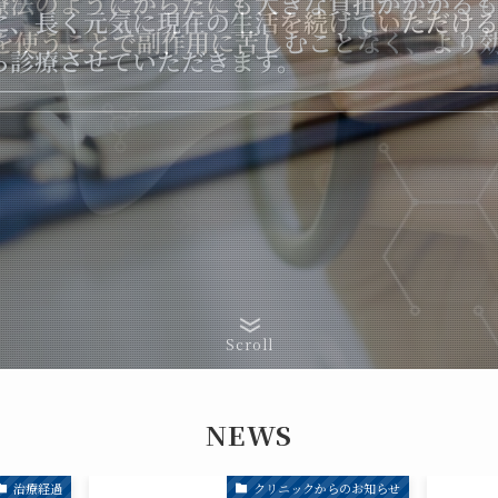
療法のようにからだにも大きな負担がかかる
に、長く元気に現在の生活を続けていただけ
に、長く元気に現在の生活を続けていただけ
法を使うことで副作用に苦しむことなく、より
ら診療させていただきます。
ら診療させていただきます。
Scroll
NEWS
治療経過
クリニックからのお知らせ