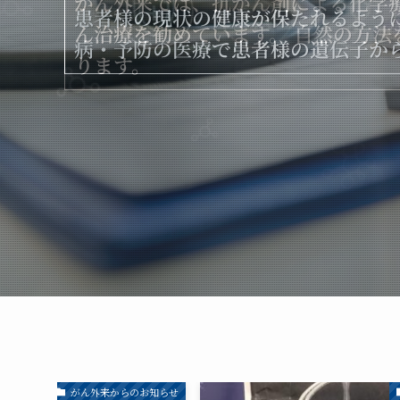
がん外来では、抗がん剤による化学
患者様の現状の健康が保たれるよう
患者様の現状の健康が保たれるよう
ん治療を勧めています。 自然の方
病・予防の医療で患者様の遺伝子か
病・予防の医療で患者様の遺伝子か
ります。
がん外来からのお知らせ