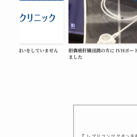
こんな間違いをしていません
胆嚢癌肝臓浸潤の方に IVHポー
ました
【 レプリコンワクチンを