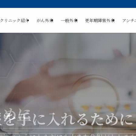
クリニック紹介
がん外来
一般外来
更年期障害外来
アンチ
ために
生を手に入れるために
生を手に入れるために