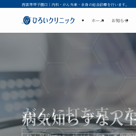
西宮市甲子園口｜内科・がん外来・全身の総合診療を行います。
ホーム
お知らせ
がんに打ち克つ
病気知らずな人
病気知らずな人