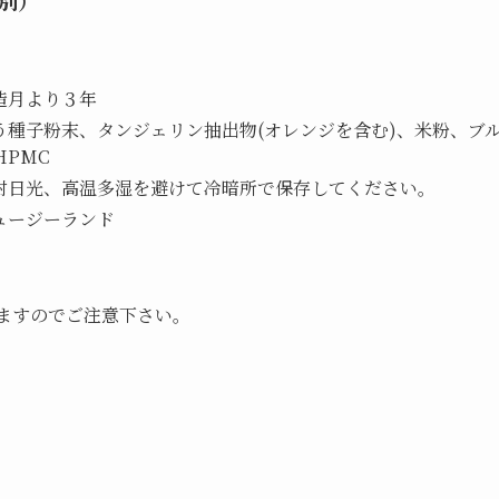
税別）
造月より３年
う種子粉末、タンジェリン抽出物(オレンジを含む)、米粉、ブ
HPMC
直射日光、高温多湿を避けて冷暗所で保存してください。
ュージーランド
ますのでご注意下さい。