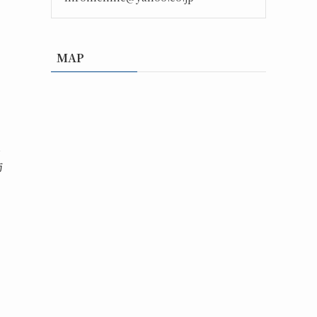
MAP
え
防