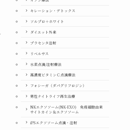
キレーション・デトックス
ソルプロ＋ホワイト
ダイエット外来
ル
プラセンタ注射
リベルサス
水素点滴/注射療法
高濃度ビタミンＣ点滴療法
フォシーガ（ダパグリフロジン）
男性ナイトライフ再生治療
NKエクソソーム(NK-EXO) 免疫細胞由来
サイトカイン＆エクソソーム
iPSエクソソーム点滴・注射