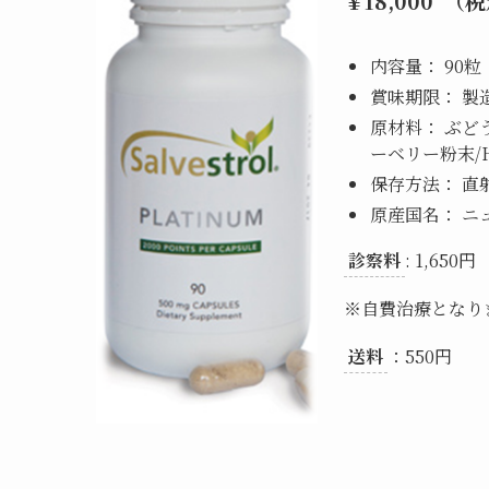
￥18,000 （
内容量： 90粒
賞味期限： 製
原材料： ぶど
ーベリー粉末/
保存方法： 
原産国名： ニ
診察料
: 1,650円
※自費治療となり
送料
：550円