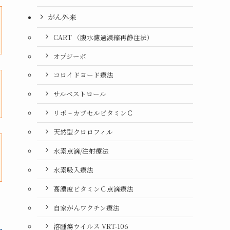
がん外来
CART （腹水濾過濃縮再静注法）
オプジーボ
コロイドヨード療法
サルベストロール
リポ – カプセルビタミンＣ
天然型クロロフィル
水素点滴/注射療法
水素吸入療法
高濃度ビタミンＣ点滴療法
自家がんワクチン療法
溶腫瘍ウイルス VRT-106