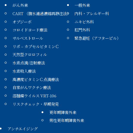
がん外来
一般外来
CART （腹水濾過濃縮再静注法）
内科・アレルギー科
オプジーボ
ニキビ外科
コロイドヨード療法
肛門外科
サルベストロール
緊急避妊（アフターピル）
リポ – カプセルビタミンＣ
天然型クロロフィル
水素点滴/注射療法
水素吸入療法
高濃度ビタミンＣ点滴療法
自家がんワクチン療法
溶腫瘍ウイルス VRT-106
リスクチェック・早期発見
更年期障害外来
男性更年期障害外来
アンチエイジング